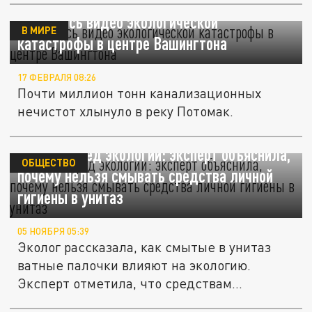
Появилось видео экологической
В МИРЕ
катастрофы в центре Вашингтона
17 ФЕВРАЛЯ 08:26
Почти миллион тонн канализационных
нечистот хлынуло в реку Потомак.
Наносит вред экологии: эксперт объяснила,
ОБЩЕСТВО
почему нельзя смывать средства личной
гигиены в унитаз
05 НОЯБРЯ 05:39
Эколог рассказала, как смытые в унитаз
ватные палочки влияют на экологию.
Эксперт отметила, что средствам...