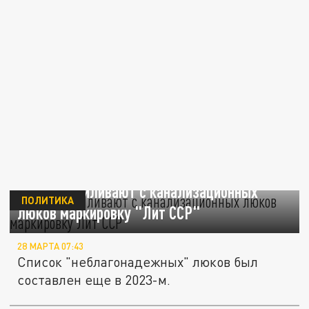
В Литве спиливают с канализационных
ПОЛИТИКА
люков маркировку "Лит ССР"
28 МАРТА 07:43
Список "неблагонадежных" люков был
составлен еще в 2023-м.
Канализационные стоки залили поля в