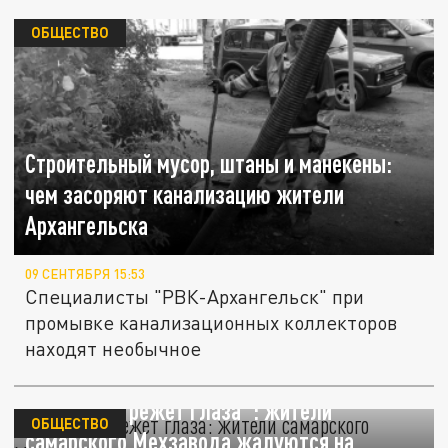
ОБЩЕСТВО
Строительный мусор, штаны и манекены:
чем засоряют канализацию жители
Архангельска
09 СЕНТЯБРЯ 15:53
Специалисты "РВК-Архангельск" при
промывке канализационных коллекторов
находят необычное
"От запаха режет глаза": жители
ОБЩЕСТВО
самарского Мехзавода жалуются на