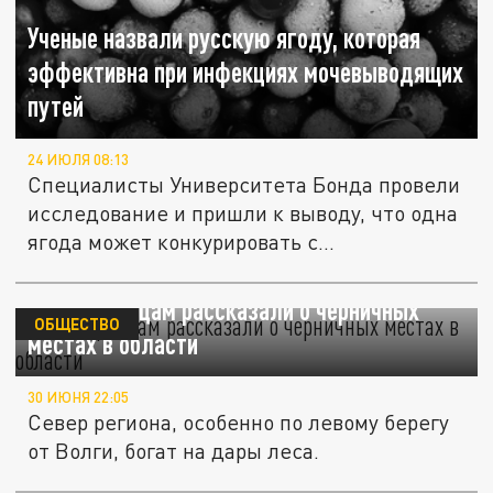
Ученые назвали русскую ягоду, которая
эффективна при инфекциях мочевыводящих
путей
24 ИЮЛЯ 08:13
Специалисты Университета Бонда провели
исследование и пришли к выводу, что одна
ягода может конкурировать с...
Нижегородцам рассказали о черничных
ОБЩЕСТВО
местах в области
30 ИЮНЯ 22:05
Север региона, особенно по левому берегу
от Волги, богат на дары леса.