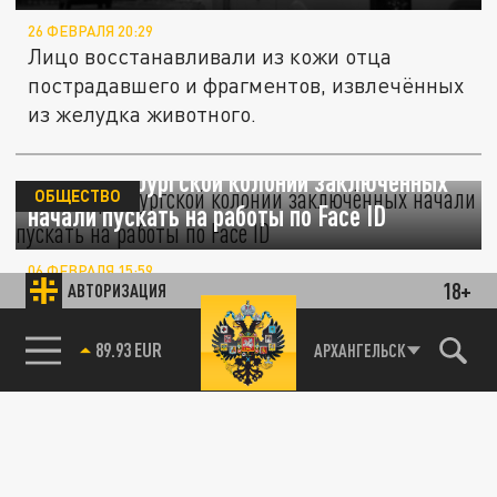
26 ФЕВРАЛЯ 20:29
Лицо восстанавливали из кожи отца
пострадавшего и фрагментов, извлечённых
из желудка животного.
В екатеринбургской колонии заключённых
ОБЩЕСТВО
начали пускать на работы по Face ID
06 ФЕВРАЛЯ 15:59
18+
АВТОРИЗАЦИЯ
Система настроена так, что пройти мимо
не получится.
85.64 BRENT
АРХАНГЕЛЬСК
Дерматолог рассказала, что такое
ОБЩЕСТВО
"кортизоловое лицо" и как его вылечить
31 ЯНВАРЯ 06:12