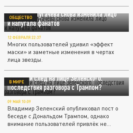
76-летняя Пугачева снова изменила лицо
ОБЩЕСТВО
и напугала фанатов
12 ФЕВРАЛЯ 22:37
Многих пользователей удивил «эффект
маски» и заметные изменения в чертах
лица звезды.
Странный след на лице Зеленского.
В МИРЕ
Последствия разговора с Трампом?
09 МАЯ 10:09
Владимир Зеленский опубликовал пост о
беседе с Дональдом Трампом, однако
внимание пользователей привлёк не...