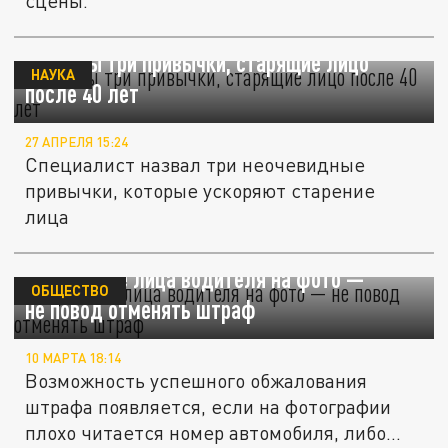
сцены.
Названы три привычки, старящие лицо
НАУКА
после 40 лет
27 АПРЕЛЯ 15:24
Специалист назвал три неочевидные
привычки, которые ускоряют старение
лица
Отсутствие лица водителя на фото —
ОБЩЕСТВО
не повод отменять штраф
10 МАРТА 18:14
Возможность успешного обжалования
штрафа появляется, если на фотографии
плохо читается номер автомобиля, либо...