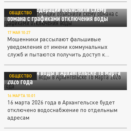
В Совете Федерации объяснили схему
ОБЩЕСТВО
обмана с графиками отключения воды
17 МАЯ 10:27
Мошенники рассылают фальшивые
уведомления от имени коммунальных
служб и пытаются получить доступ к
личным...
Отключения воды в Архангельске 16 марта
ОБЩЕСТВО
2026 года
16 МАРТА 10:01
16 марта 2026 года в Архангельске будет
отключено водоснабжение по отдельным
адресам