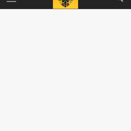
115093, г. Москва, переулок Партийный,
д.1, к.57, стр.3, эт.1, пом.I, ком.45