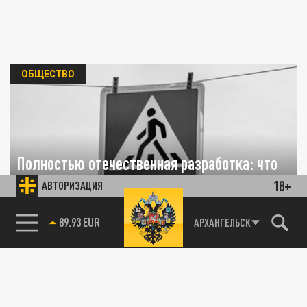
ОБЩЕСТВО
Полностью отечественная разработка: что
за бесконтактные кнопки появились на
18+
АВТОРИЗАЦИЯ
светофорах Архангельска
85.64 BRENT
АРХАНГЕЛЬСК
12 АПРЕЛЯ 18:40
Рассказываем, что за бесконтактные
“кнопки вызова” установили на светофорах
Троицкого проспекта в...