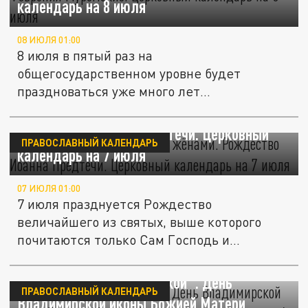
календарь на 8 июля
08 ИЮЛЯ 01:00
8 июля в пятый раз на
общегосударственном уровне будет
праздноваться уже много лет
отмечающийся в большинстве...
"Величайший из рождённых жёнами".
Рождество Иоанна Предтечи. Церковный
ПРАВОСЛАВНЫЙ КАЛЕНДАРЬ
календарь на 7 июля
07 ИЮЛЯ 01:00
7 июля празднуется Рождество
величайшего из святых, выше которого
почитаются только Сам Господь и
Пресвятая...
"Защитница Земли Русской". День
ПРАВОСЛАВНЫЙ КАЛЕНДАРЬ
Владимирской иконы Божией Матери.