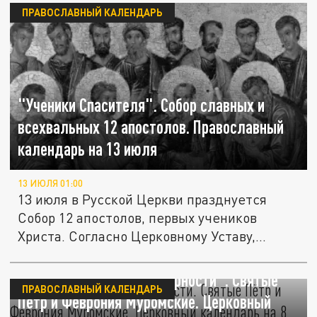
ПРАВОСЛАВНЫЙ КАЛЕНДАРЬ
"Ученики Спасителя". Собор славных и
всехвальных 12 апостолов. Православный
календарь на 13 июля
13 ИЮЛЯ 01:00
13 июля в Русской Церкви празднуется
Собор 12 апостолов, первых учеников
Христа. Согласно Церковному Уставу,...
"День семьи, любви и верности". Святые
ПРАВОСЛАВНЫЙ КАЛЕНДАРЬ
Пётр и Феврония Муромские. Церковный