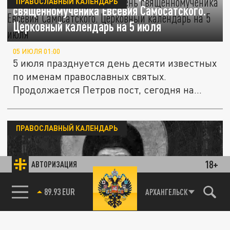
ПРАВОСЛАВНЫЙ КАЛЕНДАРЬ
священномученика Евсевия Самосатского.
Церковный календарь на 5 июля
05 ИЮЛЯ 01:00
5 июля празднуется день десяти известных
по именам православных святых.
Продолжается Петров пост, сегодня на...
ПРАВОСЛАВНЫЙ КАЛЕНДАРЬ
18+
АВТОРИЗАЦИЯ
АРХАНГЕЛЬСК
89.93 EUR
"Русский эллин". День Преподобного
85.64 BRENT
Максима Грека. Церковный календарь на 4
июля