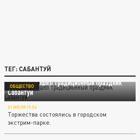
ТЕГ: САБАНТУЙ
В Перми прошел традиционный праздник
ОБЩЕСТВО
Сабантуй
01 ИЮЛЯ 17:54
Торжества состоялись в городском
экстрим-парке.