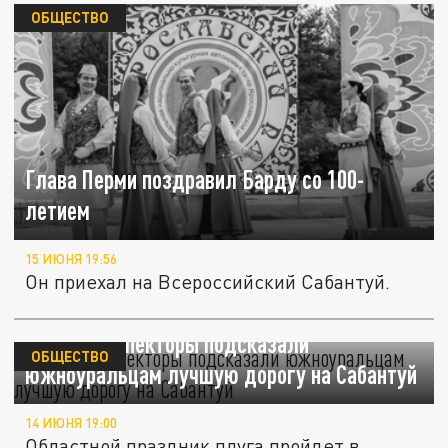
ОБЩЕСТВО
Глава Перми поздравил Барду со 100-
летием
15 ИЮНЯ 19:56
Он приехал на Всероссийский Сабантуй.
Госавтоинспекторы подсказали
ОБЩЕСТВО
южноуральцам лучшую дорогу на Сабантуй
14 ИЮНЯ 19:00
Областной праздник плуга пройдет в