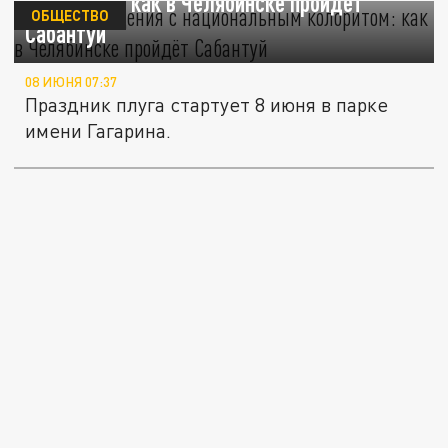
колоритом: как в Челябинске пройдёт
ОБЩЕСТВО
Сабантуй
08 ИЮНЯ 07:37
Праздник плуга стартует 8 июня в парке
имени Гагарина.