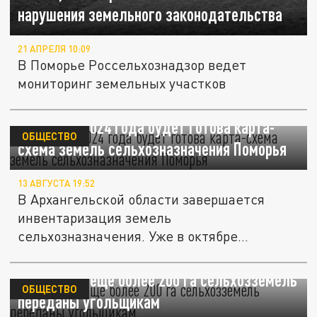
нарушения земельного законодательства
21 АПРЕЛЯ 10:09
В Поморье Россельхознадзор ведет
мониторинг земельных участков
В октябре 2024 года будет готова карта-
ОБЩЕСТВО
схема земель сельхозназначения Поморья
13 АВГУСТА 19:52
В Архангельской области завершается
инвентаризация земель
сельхозназначения. Уже в октябре
текущего года будет...
В Кузбассе еще более 200 га сельхозземель
ОБЩЕСТВО
переданы угольщикам