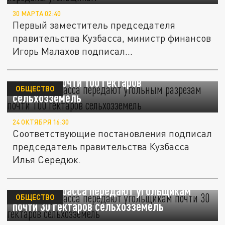
30 МАРТА 02:40
Первый заместитель председателя
правительства Кузбасса, министр финансов
Игорь Малахов подписал...
Власти Кузбасса передают угольным
разрезам почти 100 гектаров
ОБЩЕСТВО
сельхозземель
24 ОКТЯБРЯ 16:30
Соответствующие постановления подписал
председатель правительства Кузбасса
Илья Середюк.
Власти Кузбасса передают угольщикам
ОБЩЕСТВО
почти 30 гектаров сельхозземель