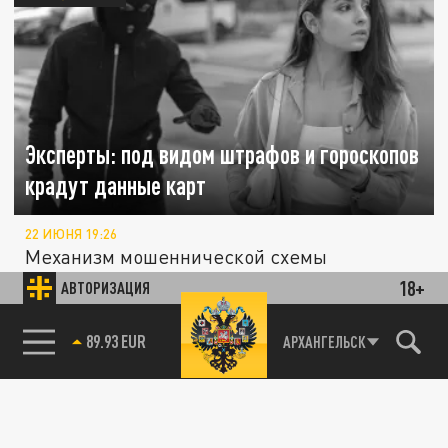
Эксперты: под видом штрафов и гороскопов
крадут данные карт
22 ИЮНЯ 19:26
Механизм мошеннической схемы
унифицирован.
18+
АВТОРИЗАЦИЯ
85.64 BRENT
АРХАНГЕЛЬСК
ОБЩЕСТВО