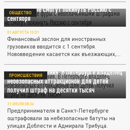
Иностранные фуры с неоплаченными
штрафами не смогут покинуть Россию с
ОБЩЕСТВО
сентября
01 АВГУСТА 13:51
Финансовый заслон для иностранных
грузовиков вводится с 1 сентября.
Нововведение касается как въезжающих,
так...
Опасные нарушения. В Петербурге владелец
ПРОИСШЕСТВИЯ
небезопасных аттракционов для детей
получил штраф на десятки тысяч
31 ИЮЛЯ 08:36
Предпринимателя в Санкт-Петербурге
оштрафовали за небезопасные батуты на
улицах Доблести и Адмирала Трибуца.