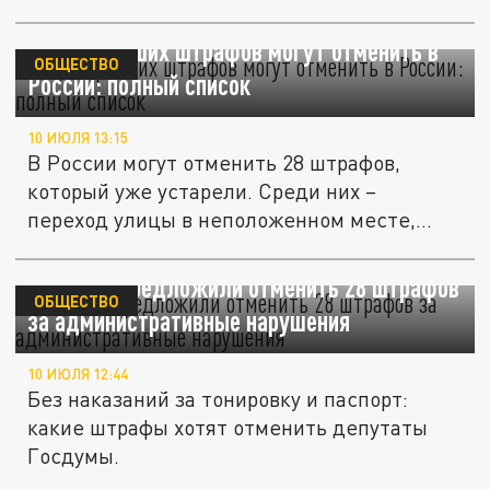
28 устаревших штрафов могут отменить в
ОБЩЕСТВО
России: полный список
10 ИЮЛЯ 13:15
В России могут отменить 28 штрафов,
который уже устарели. Среди них –
переход улицы в неположенном месте,...
В России предложили отменить 28 штрафов
ОБЩЕСТВО
за административные нарушения
10 ИЮЛЯ 12:44
Без наказаний за тонировку и паспорт:
какие штрафы хотят отменить депутаты
Госдумы.