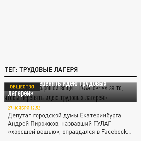
ТЕГ: ТРУДОВЫЕ ЛАГЕРЯ
Депутат о «хорошей вещи - ГУЛАГе»: «Я за
то, чтобы перенять идею трудовых
ОБЩЕСТВО
лагерей»
27 НОЯБРЯ 12:52
Депутат городской думы Екатеринбурга
Андрей Пирожков, назвавший ГУЛАГ
«хорошей вещью», оправдался в Facebook...