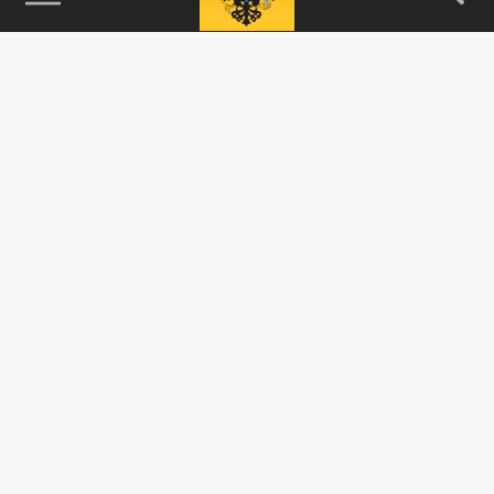
115093, г. Москва, переулок Партийный,
д.1, к.57, стр.3, эт.1, пом.I, ком.45