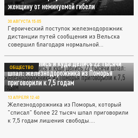
женщину от неминуемой гибели
30 АВГУСТА 15:05
Героический поступок железнодорожник
дистанции путей сообщения из Вельска
совершил благодаря нормальной...
Откуда взялись и куда делись 22 тысячи
ОБЩЕСТВО
шпал: железнодорожника из Поморья
приговорили к 7,5 годам
13 АПРЕЛЯ 12:40
Железнодорожника из Поморья, который
"списал" более 22 тысяч шпал приговорили
к 7,5 годам лишения свободы....