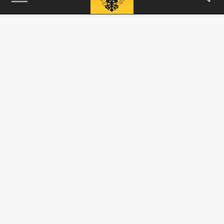
115093, г. Москва, переулок Партийный,
д.1, к.57, стр.3, эт.1, пом.I, ком.45