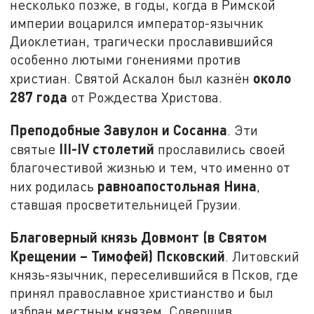
несколько позже, в годы, когда в Римской
империи воцарился император-язычник
Диоклетиан, трагически прославившийся
особенно лютыми гонениями против
около
христиан. Святой Аскалон был казнён
287 года
от Рождества Христова.
Преподобные Завулон и Сосанна
. Эти
III-
IV
столетий
святые
прославились своей
благочестивой жизнью и тем, что именно от
равноапостольная Нина
них родилась
,
ставшая просветительницей Грузии.
Благоверный князь Довмонт (в Святом
Крещении – Тимофей) Псковский
. Литовский
князь-язычник, переселившийся в Псков, где
принял православное христианство и был
избран местным князем. Совершив