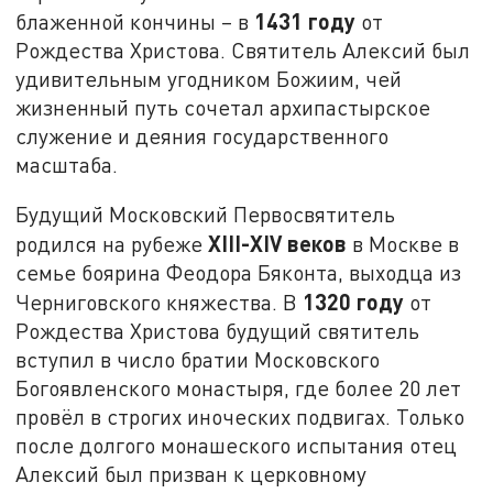
1431 году
блаженной кончины – в
от
Рождества Христова. Святитель Алексий был
удивительным угодником Божиим, чей
жизненный путь сочетал архипастырское
служение и деяния государственного
масштаба.
Будущий Московский Первосвятитель
XIII-XIV веков
родился на рубеже
в Москве в
семье боярина Феодора Бяконта, выходца из
1320 году
Черниговского княжества. В
от
Рождества Христова будущий святитель
вступил в число братии Московского
Богоявленского монастыря, где более 20 лет
провёл в строгих иноческих подвигах. Только
после долгого монашеского испытания отец
Алексий был призван к церковному