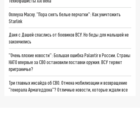
Технофашисты XXI века
Оплеуха Маску. "Пора снять белые перчатки": Как уничтожить
Starlink
Даня с Дашей спаслись от боевиков ВСУ. Но беды для малышей не
закончились
"Очень плохие новости": Большая ошибка Palantir в России. Страны
НАТО впервые за СВО остановили поставки оружия. ВСУ теряют
приграничье?
Три главных инсайда об СВО. Отмена мобилизации и возвращение
"генерала Армагеддона"? Отличные новости, которые ждали все