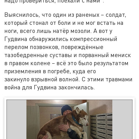
надо провериться, поехали с нами".
Выяснилось, что один из раненых – солдат,
который стонал от боли и не мог встать на
ноги, всего лишь натёр мозоли. А вот у
Гудвина обнаружились компрессионный
перелом позвонков, повреждённые
тазобедренные суставы и порванный мениск
в правом колене – всё это было результатом
приземления в погребе, куда его
закинуло взрывной волной. С этими травмами
война для Гудвина закончилась.