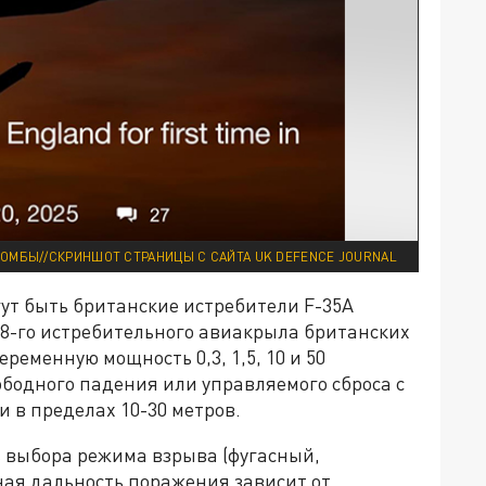
БОМБЫ//СКРИНШОТ СТРАНИЦЫ С САЙТА UK DEFENCE JOURNAL
ут быть британские истребители F-35A
й 48-го истребительного авиакрыла британских
ременную мощность 0,3, 1,5, 10 и 50
бодного падения или управляемого сброса с
 в пределах 10-30 метров.
ь выбора режима взрыва (фугасный,
ая дальность поражения зависит от