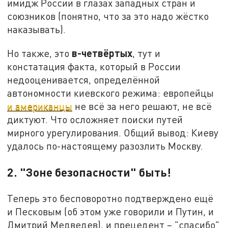
имидж России в глазах западных стран и
союзников (понятно, что за это надо жёстко
наказывать).
в-четвёртых
Но также, это
, тут и
констатация факта, который в России
недооценивается, определённой
автономности киевского режима: европейцы
и американцы
не всё за него решают, не всё
диктуют. Что осложняет поиски путей
мирного урегулирования. Общий вывод: Киеву
удалось по-настоящему разозлить Москву.
2. "Зоне безопасности" быть!
Теперь это бесповоротно подтверждено ещё
и Песковым (об этом уже говорили и Путин, и
Дмитрий Медведев), и прецедент – "спасибо"