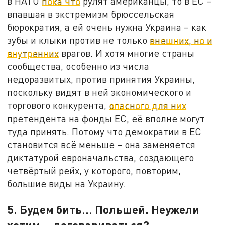
в НАТО
пока что
рулят американцы, то в ЕС –
впавшая в экстремизм брюссельская
бюрократия, а ей очень нужна Украина – как
зубы и клыки против не только
внешних, но и
внутренних
врагов. И хотя многие страны
сообщества, особенно из числа
недоразвитых, против принятия Украины,
поскольку видят в ней экономического и
торгового конкурента,
опасного для них
претендента на фонды ЕС, её вполне могут
туда принять. Потому что демократии в ЕС
становится всё меньше – она заменяется
диктатурой евроначальства, создающего
четвёртый рейх, у которого, повторим,
большие виды на Украину.
5. Будем бить… Польшей. Неужели