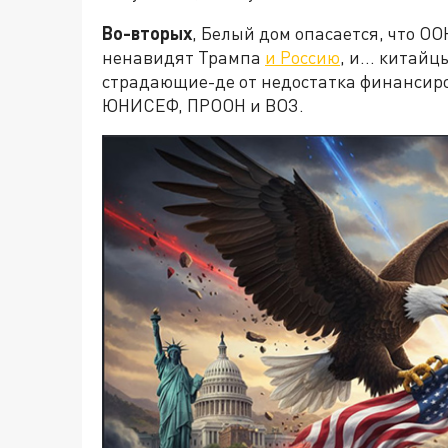
Во-вторых
, Белый дом опасается, что О
ненавидят Трампа
и Россию
, и… китайцы
страдающие-де от недостатка финансир
ЮНИСЕФ, ПРООН и ВОЗ.