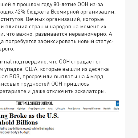
шей в прошлом году 80-летие ООН из-за
ающих 42% бюджета Всемирной организации,
нститутов. Вечных организаций, которые
и влияния стран и народов на момент их
е и, что важно, развивается неравномерно. А
да потребуется зафиксировать новый статус-
арого.
urnal подтвердило, что ООН страдает от
м упадке: США, которые вышли из десятка
чая ВОЗ, просрочили выплаты на 4 млрд
нансовых трудностей ООН пришлось
ретариате и даже отключить эскалаторы.