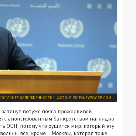
О ПОГАСИТЕ ЗАДОЛЖЕННОСТИ!" ФОТО: EUROPANEWSWIRE.COM
, затянув потуже пояса прожорливой
рия с анонсированным банкротством наглядно
ть ООН, потому что рушится мир, который эту
вольны все, кроме… Москвы, которая тоже