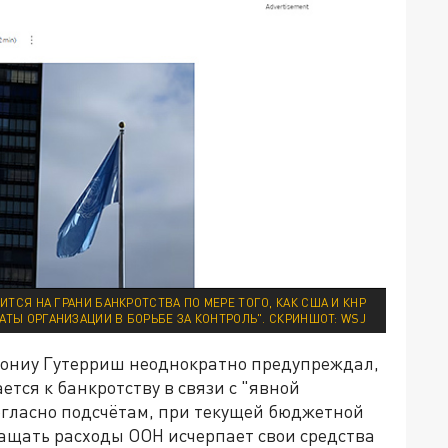
ИТСЯ НА ГРАНИ БАНКРОТСТВА ПО МЕРЕ ТОГО, КАК США И КНР
ТЫ ОРГАНИЗАЦИИ В БОРЬБЕ ЗА КОНТРОЛЬ". СКРИНШОТ: WSJ
тониу Гутерриш неоднократно предупреждал,
тся к банкротству в связи с "явной
огласно подсчётам, при текущей бюджетной
ращать расходы ООН исчерпает свои средства