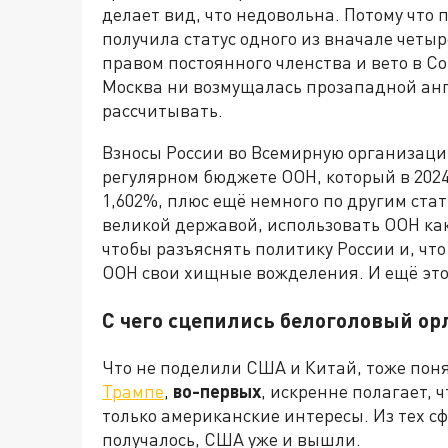
делает вид, что недовольна. Потому что
получила статус одного из вначале четыр
правом постоянного членства и вето в С
Москва ни возмущалась прозападной анг
рассчитывать.
Взносы России во Всемирную организаци
регулярном бюджете ООН, который в 2024 
1,602%, плюс ещё немного по другим ста
великой державой, использовать ООН ка
чтобы разъяснять политику России и, чт
ООН свои хищные вожделения. И ещё это
С чего сцепились белоголовый ор
Что не поделили США и Китай, тоже пон
Трампе
,
во-первых
, искренне полагает, ч
только американские интересы. Из тех сф
получалось, США уже и вышли.