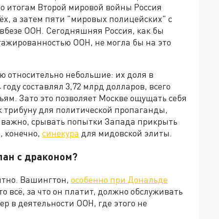
 по итогам Второй мировой войны Россия
ёх, а затем пяти "мировых полицейских" с
овбезе ООН. Сегодняшняя Россия, как бы
ажированностью ООН, не могла бы на это
ю относительно небольшие: их доля в
году составлял 3,72 млрд долларов, всего
тьям. Зато это позволяет Москве ощущать себя
к трибуну для политической пропаганды,
о важно, срывать попытки Запада прикрыть
, конечно,
синекура
для мидовской элиты.
лан с драконом?
ятно. Вашингтон,
особенно при Дональде
то всё, за что он платит, должно обслуживать
ер в деятельности ООН, где этого не