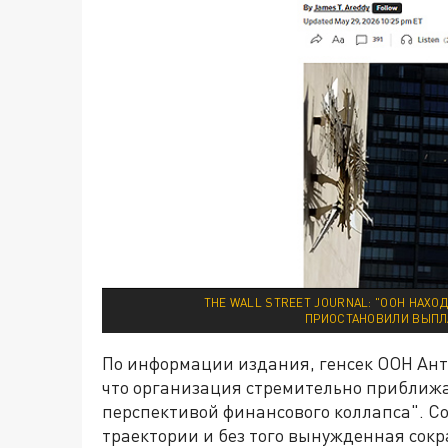
THE WALL STREET JOURNAL: "ООН НАХОД
ПРИОСТАНОВИЛИ ВЫПЛА
По информации издания, генсек ООН Ан
что организация стремительно приближае
перспективой финансового коллапса". С
траектории и без того вынужденная сок