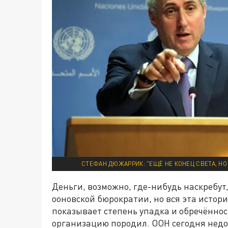
СТЕФАН ДЮЖАРРИК: "ЕЩЁ НЕ КОНЕЦ СВЕТА, Н
Деньги, возможно, где-нибудь наскребут
ооновской бюрократии, но вся эта исто
показывает степень упадка и обречённос
организацию породил. ООН сегодня недо