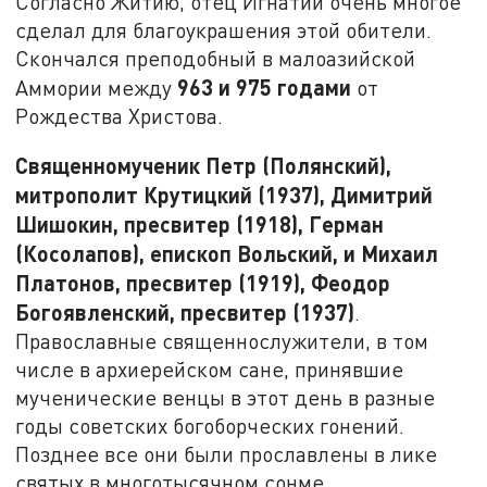
Согласно Житию, отец Игнатий очень многое
сделал для благоукрашения этой обители.
Скончался преподобный в малоазийской
963 и 975 годами
Аммории между
от
Рождества Христова.
Священномученик Петр (Полянский),
митрополит Крутицкий (1937), Димитрий
Шишокин, пресвитер (1918), Герман
(Косолапов), епископ Вольский, и Михаил
Платонов, пресвитер (1919), Феодор
Богоявленский, пресвитер (1937)
.
Православные священнослужители, в том
числе в архиерейском сане, принявшие
мученические венцы в этот день в разные
годы советских богоборческих гонений.
Позднее все они были прославлены в лике
святых в многотысячном сонме