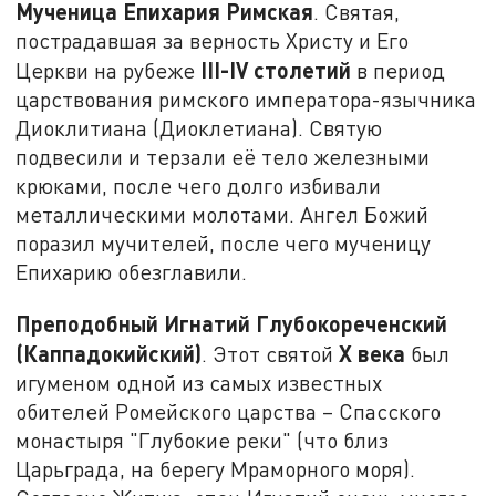
Мученица Епихария Римская
. Святая,
пострадавшая за верность Христу и Его
III-
IV
столетий
Церкви на рубеже
в период
царствования римского императора-язычника
Диоклитиана (Диоклетиана). Святую
подвесили и терзали её тело железными
крюками, после чего долго избивали
металлическими молотами. Ангел Божий
поразил мучителей, после чего мученицу
Епихарию обезглавили.
Преподобный Игнатий Глубокореченский
(Каппадокийский)
X
века
. Этот святой
был
игуменом одной из самых известных
обителей Ромейского царства – Спасского
монастыря "Глубокие реки" (что близ
Царьграда, на берегу Мраморного моря).