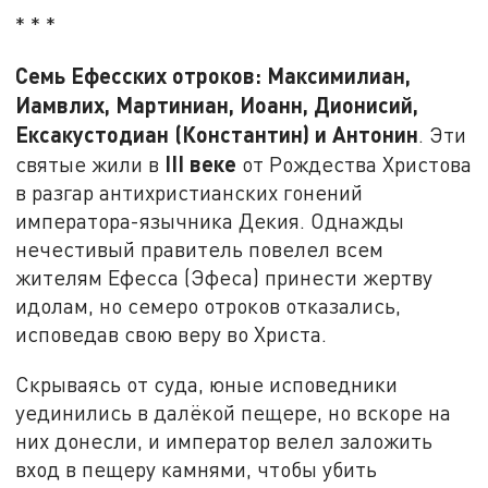
* * *
Семь Ефесских отроков: Максимилиан,
Иамвлих, Мартиниан, Иоанн, Дионисий,
Ексакустодиан (Константин) и Антонин
. Эти
III веке
святые жили в
от Рождества Христова
в разгар антихристианских гонений
императора-язычника Декия. Однажды
нечестивый правитель повелел всем
жителям Ефесса (Эфеса) принести жертву
идолам, но семеро отроков отказались,
исповедав свою веру во Христа.
Скрываясь от суда, юные исповедники
уединились в далёкой пещере, но вскоре на
них донесли, и император велел заложить
вход в пещеру камнями, чтобы убить