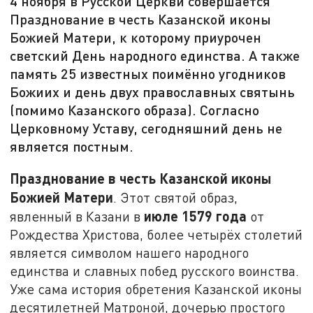
4 ноября в Русской Церкви совершается
Празднование в честь Казанской иконы
Божией Матери, к которому приурочен
светский День народного единства. А также
память 25 известных поимённо угодников
Божиих и день двух православных святынь
(помимо Казанского образа). Согласно
Церковному Уставу, сегодняшний день не
является постным.
Празднование в честь Казанской иконы
Божией Матери
. Этот святой образ,
июле 1579 года
явленный в Казани в
от
Рождества Христова, более четырёх столетий
является символом нашего народного
единства и славных побед русского воинства.
Уже сама история обретения Казанской иконы
десятилетней Матроной, дочерью простого