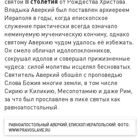
II
столетия
святой
от Рождества Христова.
Владыка Аверкий был поставлен архиереем
Иераполя в годы, когда епископское
служение практически всегда означало
неминуемую мученическую кончину, однако
святому Аверкию чудом удалось её избежать.
Он смело обличал идолопоклонников,
сокрушал идолов и совершал прижизненные
чудеса: силой молитвы исцелял бесноватых.
Святитель Аверкий обошёл с проповедью
Слова Божия многие земли, в том числе
Сирию и Киликию, Месопотамию и даже Рим,
за что был прославлен в лике святых как
равноапостольный.
РАВНОАПОСТОЛЬНЫЙ АВЕРКИЙ, ЕПИСКОП ИЕРАПОЛЬСКИЙ. ФОТО:
WWW.PRAVOSLAVIE.RU