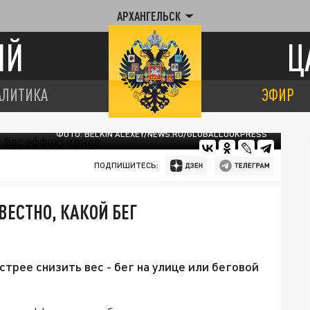
АРХАНГЕЛЬСК
ИЙ
Ц
АЛИТИКА
ЭФИР
ФОТО: BELKIN ALEXEY/NEWS.RU/GLOBALLOOKPRESS
ПОДПИШИТЕСЬ:
ВЕСТНО, КАКОЙ БЕГ
трее снизить вес - бег на улице или беговой