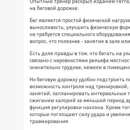
Опытный тренер раскрыл изданию Ferra, 
на беговой дорожке.
Бег является простой физической нагруз
выносливость, улучшить физическую форм
не требуется специального оборудования 
вопрос, что полезнее - занятие в зале или
Есть доля правды в том, что бегать на у
связано с неровностями рельефа местнос
значительно труднее, нежели в помещени
Но беговую дорожку удобно подстроить п
возможность контроля над тренировкой, з
занятий, запланировать интервальные т
сжиганию калорий за меньший период вр
функция регулировки наклона. Кроме то
которые поглощают силу удара и увелич
травмирования.