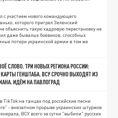
л с участием нового командующего
нько, которого пригрел Зеленский
че объяснить такую кадровую перестановку не
вил даже бывалых боевиков, способных
мные потери украинской армии в том же
ОЁ СЛОВО. ТРИ НОВЫХ РЕГИОНА РОССИИ:
 КАРТЫ ГЕНШТАБА. ВСУ СРОЧНО ВЫХОДЯТ ИЗ
МАНА. ИДЁМ НА ПАВЛОГРАД
 TikTok на танцах под российские песни
оге" - внезапном прорыве украинских штурмов
енерала, ВСУ всего за сутки "выбили" русских