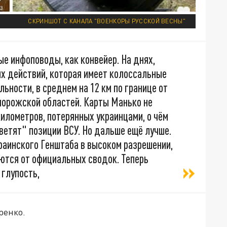
СКРИНШОТ С КАНАЛА "ВОЕНКОРЫ РУССКОЙ ВЕСНЫ"
е инфоповоды, как конвейер. На днях,
ых действий, которая имеет колоссальные
льности, в среднем на 12 км по границе от
порожской областей. Карты Манько не
илометров, потерянных украинцами, о чём
ветят" позиции ВСУ. Но дальше ещё лучше.
раинского Генштаба в высоком разрешении,
аются от официальных сводок. Теперь
 глупость,
ренко.