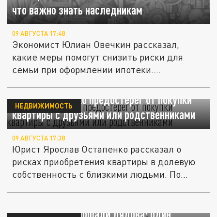
что важно знать наследникам
09 АВГУСТА 17:48
Экономист Юлиан Овечкин рассказал,
какие меры помогут снизить риски для
семьи при оформлении ипотеки....
Юрист Остапенко предостерег от покупки
НЕДВИЖИМОСТЬ
квартиры с друзьями или родственниками
09 АВГУСТА 17:38
Юрист Ярослав Остапенко рассказал о
рисках приобретения квартиры в долевую
собственность с близкими людьми. По...
В Нижнем Новгороде решили судьбу
недостроев у площади Лядова: один