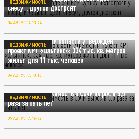
НЕДВИЖИМОСТЬ
снесут, другой достроят
06 АВГУСТА 10:44
В Нижегородской области утвержден
НЕДВИЖИМОСТЬ
проект КРТ «Ольгино»: 334 тыс. кв. метров
жилья для 11 тыс. человек
06 АВГУСТА 10:16
Спрос на недвижимость в Сочи вырос в 5,5
НЕДВИЖИМОСТЬ
раза за пять лет
05 АВГУСТА 16:52