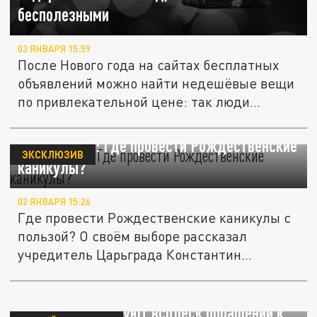
бесполезными
03 ЯНВАРЯ 15:59
После Нового года на сайтах бесплатных
объявлений можно найти недешёвые вещи
по привлекательной цене: так люди...
Место гения: Где провести Рождественские
ЭКСКЛЮЗИВ
каникулы?
02 ЯНВАРЯ 15:26
Где провести Рождественские каникулы с
пользой? О своём выборе рассказал
учредитель Царьграда Константин...
В России фиксируют всплеск обращений к