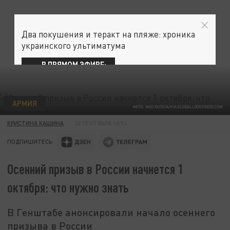
Два покушения и теракт на пляже: хроника
украинского ультиматума
В ПРЯМОМ ЭФИРЕ:
АРМИЯ
ФОТО: MOD RUSSIA/VIA GLOBALLOOKPRESS.COM
КРИСТИНА КАШИНА
22 СЕНТЯБРЯ 16:54
ПОДПИШИТЕСЬ:
Осенний призыв в России начнется 1
октября: что нужно знать
В Генштабе анонсировали начало осеннего
призыва в России