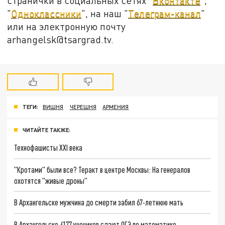
странички в социальных сетях "
Вконтакте
",
"
Одноклассники
", на наш "
Телеграм-канал
"
или на электронную почту
arhangelsk@tsargrad.tv.
ТЕГИ:
ВИШНЯ
ЧЕРЕШНЯ
АРМЕНИЯ
ЧИТАЙТЕ ТАКЖЕ:
Технофашисты XXI века
"Кротами" были все? Теракт в центре Москвы: На генералов
охотятся "живые дроны"
В Архангельске мужчина до смерти забил 67-летнюю мать
В Архангельске 4177 учеников сдают ОГЭ по математике