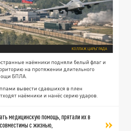
КОЛЛАЖ ЦАРЬГРАДА
ностранные наёмники подняли белый флаг и
ерриторию на протяжении длительного
мощи БПЛА.
ппами вывести сдавшихся в плен
тходят наёмники и нанёс серию ударов.
ть медицинскую помощь, прятали их в
есовместимы с жизнью,