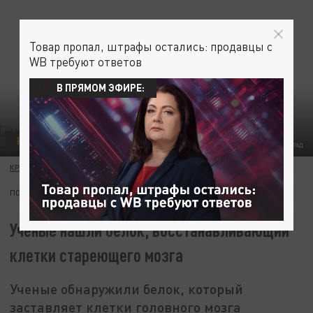
Товар пропал, штрафы остались: продавцы с
WB требуют ответов
В ПРЯМОМ ЭФИРЕ:
НАУКА
ФОТО: ТЕЛЕКАНАЛ ЦАРЬГРАД
КРИСТИНА КАШИНА
18 ФЕВРАЛЯ 15:37
ПОДПИШИТЕСЬ:
Ученые нашли белок, восстанавливающий
клетки стареющего мозга
Ученые обнаружили белок, который
заставляет клетки головного мозга