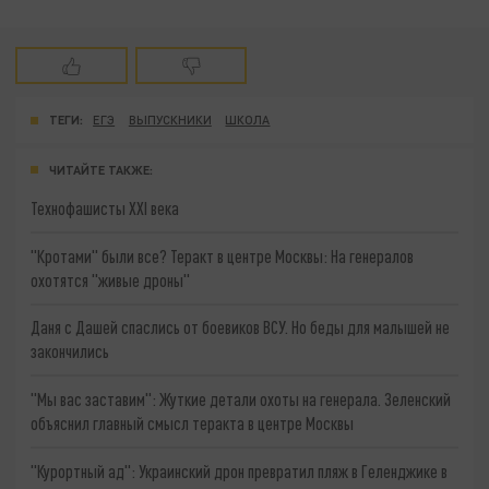
ТЕГИ:
ЕГЭ
ВЫПУСКНИКИ
ШКОЛА
ЧИТАЙТЕ ТАКЖЕ:
Технофашисты XXI века
"Кротами" были все? Теракт в центре Москвы: На генералов
охотятся "живые дроны"
Даня с Дашей спаслись от боевиков ВСУ. Но беды для малышей не
закончились
"Мы вас заставим": Жуткие детали охоты на генерала. Зеленский
объяснил главный смысл теракта в центре Москвы
"Курортный ад": Украинский дрон превратил пляж в Геленджике в