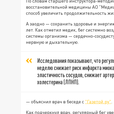
По словам старшего инструктора-методи
восстановительной медицины АО "Медиц
способ увеличить продолжительность жиз
А заодно — сохранить здоровье и энергию
лет. Как отметил медик, бег системно во
системы организма — сердечно-сосудист
нервную и дыхательную.
Исследования показывают, что регул
неделю снижает риск инфаркта миока
эластичность сосудов, снижает арте
холестерина (ЛПНП).
— объяснил врач в беседе с
"Газетой.ру"
.
Как подчеркнул врач, регулярный бег у