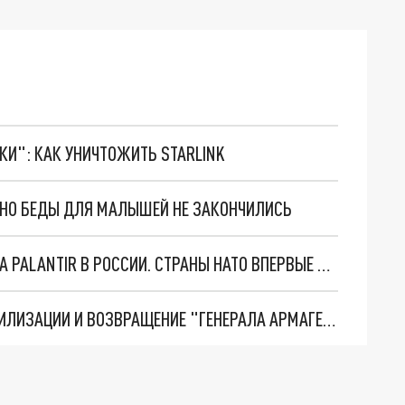
ТКИ": КАК УНИЧТОЖИТЬ STARLINK
. НО БЕДЫ ДЛЯ МАЛЫШЕЙ НЕ ЗАКОНЧИЛИСЬ
"ОЧЕНЬ ПЛОХИЕ НОВОСТИ": БОЛЬШАЯ ОШИБКА PALANTIR В РОССИИ. СТРАНЫ НАТО ВПЕРВЫЕ ЗА СВО ОСТАНОВИЛИ ПОСТАВКИ ОРУЖИЯ. ВСУ ТЕРЯЮТ ПРИГРАНИЧЬЕ?
ТРИ ГЛАВНЫХ ИНСАЙДА ОБ СВО. ОТМЕНА МОБИЛИЗАЦИИ И ВОЗВРАЩЕНИЕ "ГЕНЕРАЛА АРМАГЕДДОНА"? ОТЛИЧНЫЕ НОВОСТИ, КОТОРЫЕ ЖДАЛИ ВСЕ