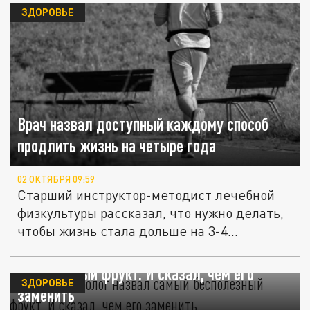
ЗДОРОВЬЕ
Врач назвал доступный каждому способ
продлить жизнь на четыре года
02 ОКТЯБРЯ 09:59
Старший инструктор-методист лечебной
физкультуры рассказал, что нужно делать,
чтобы жизнь стала дольше на 3-4...
Гастроэнтеролог назвал самый
бесполезный фрукт. И сказал, чем его
ЗДОРОВЬЕ
заменить