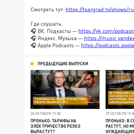
Смотреть тут:
https://tsargrad.tv/shows/r
Где слушать:
🎧 ВК. Подкасты —
https://vk.com/podcas
🎧 Яндекс. Музыка —
https://music.yande
🎧 Apple Podcasts —
https://podcasts.app
ПРЕДЫДУЩИЕ ВЫПУСКИ
30 ОКТЯБРЯ 19:00
29 ОКТЯБРЯ 19:0
ПРОНЬКО: ТАРИФЫ НА
ПРОНЬКО: В 
ЭЛЕКТРИЧЕСТВО РЕЗКО
РАСТУТ, НО 
ВЫРАСТУТ?
НУЖДАЮЩИХС