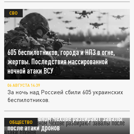
СВО
605 беспилотников, города и НПЗ в огне,
жертвы. Последствия массированной
ночной атаки ВСУ
06 АВГУСТА 14:39
За ночь над Россией сбили 605 украинских
беспилотников.
В подмосковном Чехове разбирают завалы
ОБЩЕСТВО
после атаки дронов