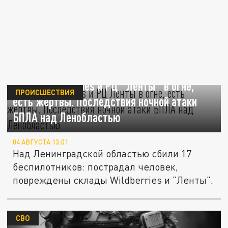
Склад Wildberries и РЦ "Ленты" в огне,
ПРОИСШЕСТВИЯ
есть жертвы. Последствия ночной атаки
БПЛА над Ленобластью
04 АВГУСТА 13:01
Над Ленинградской областью сбили 17
беспилотников: пострадал человек,
повреждены склады Wildberries и "Ленты".
СВО