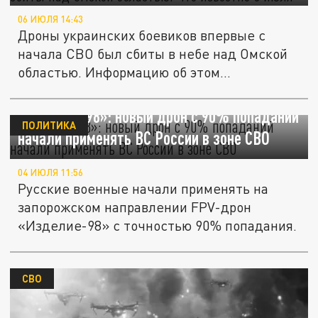
06 ИЮЛЯ 14:43
Дроны украинских боевиков впервые с
начала СВО был сбиты в небе над Омской
областью. Информацию об этом...
«Изделие-98»: новый дрон с 90% попаданий
ПОЛИТИКА
начали применять ВС России в зоне СВО
04 ИЮЛЯ 11:56
Русские военные начали применять на
запорожском направлении FPV-дрон
«Изделие-98» с точностью 90% попадания.
СВО