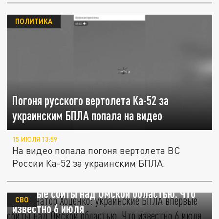
ПОЛИТИКА
Погоня русского вертолета Ка-52 за
украинским БПЛА попала на видео
15 ИЮЛЯ 13:59
На видео попала погоня вертолета ВС
России Ка-52 за украинским БПЛА.
Губернатор Хоценко: украинские БПЛА
впервые сбиты над Омской областью. Что
СВО
известно 6 июля