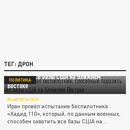
ТЕГ: ДРОН
Иран испытал беспилотник, способный
поразить все базы США на Ближнем
ПОЛИТИКА
Востоке
05 АВГУСТА 15:57
Иран провёл испытания беспилотника
«Хадид 110», который, по данным военных,
способен охватить все базы США на...