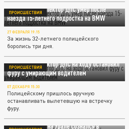
В Ташкенте инспектор ДПС умер после
ПРОИСШЕСТВИЯ
наезда 15-летнего подростка на BMW
27 ФЕВРАЛЯ 19:15
За жизнь 32-летнего полицейского
боролись три дня.
В Москве инспектор ДПС на ходу остановил
ПРОИСШЕСТВИЯ
фуру с умирающим водителем
07 ДЕКАБРЯ 15:30
Полицейскому пришлось вручную
останавливать вылетевшую на встречку
фуру.
Инспектор ДПС на Урале сознался в