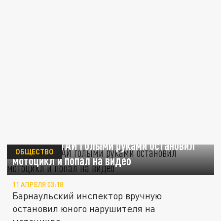
Инспектор ГАИ голыми руками остановил
ОБЩЕСТВО
мотоцикл и попал на видео
11 АПРЕЛЯ 03:18
Барнаульский инспектор вручную
остановил юного нарушителя на