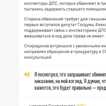
инспекторы ДПС, которых обвиняют в п
пытались задержать старшего помощника
Сторона обвинения требует для гаишнико
первых вступился депутат Госдумы Алек
поддерживает связь с инспекторами ДПС 
вмешиваться в ход дела права не имеет.
Спиридонов встречался с уволенными ин
направлял обращения в прокуратуру и С
консультаций.
Я посмотрел, что запрашивает обвинит
наказание, на мой взгляд. Я думаю, 
кажется, это будет правильно — прод
— цитирует Спиридонова
29RU
.