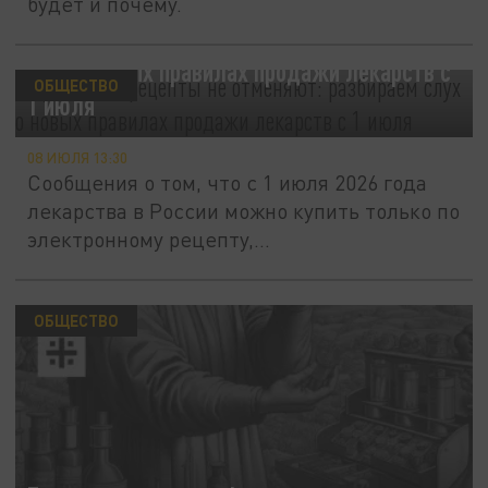
будет и почему.
Бумажные рецепты не отменяют: разбираем
слух о новых правилах продажи лекарств с
ОБЩЕСТВО
1 июля
08 ИЮЛЯ 13:30
Сообщения о том, что с 1 июля 2026 года
лекарства в России можно купить только по
электронному рецепту,...
ОБЩЕСТВО