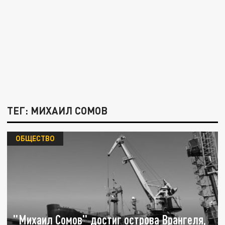
ТЕГ: МИХАИЛ СОМОВ
ОБЩЕСТВО
"Михаил Сомов" достиг острова Врангеля,