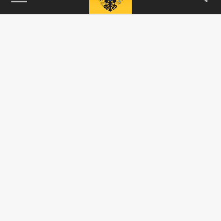
115093, г. Москва, переулок Партийный,
д.1, к.57, стр.3, эт.1, пом.I, ком.45