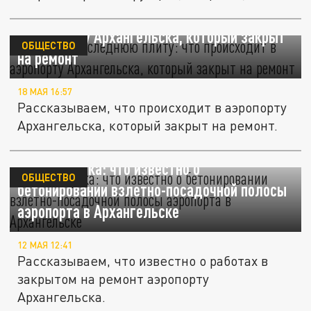
Снимают последнюю плиту: что происходит
в аэропорту Архангельска, который закрыт
ОБЩЕСТВО
на ремонт
18 МАЯ 16:57
Рассказываем, что происходит в аэропорту
Архангельска, который закрыт на ремонт.
Раньше срока: что известно о
ОБЩЕСТВО
бетонировании взлетно-посадочной полосы
аэропорта в Архангельске
12 МАЯ 12:41
Рассказываем, что известно о работах в
закрытом на ремонт аэропорту
Архангельска.