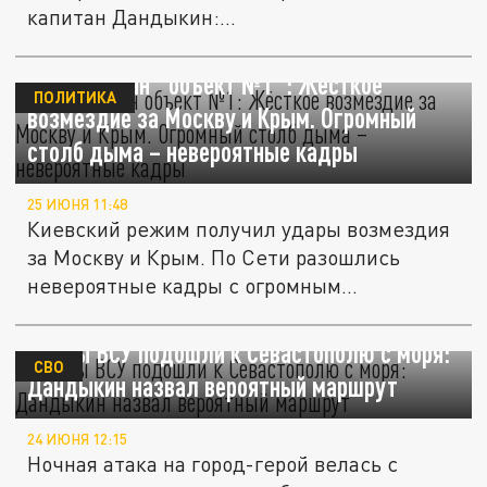
капитан Дандыкин:...
Ого. Взорван "объект №1": Жёсткое
ПОЛИТИКА
возмездие за Москву и Крым. Огромный
столб дыма – невероятные кадры
25 ИЮНЯ 11:48
Киевский режим получил удары возмездия
за Москву и Крым. По Сети разошлись
невероятные кадры с огромным...
Дроны ВСУ подошли к Севастополю с моря:
СВО
Дандыкин назвал вероятный маршрут
24 ИЮНЯ 12:15
Ночная атака на город-герой велась с