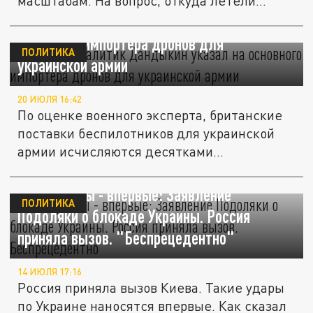
масштабам. На вопрос, откуда летели
дроны...
Военный аналитик Дандыкин указал на
основного импортёра дронов для
ПОЛИТИКА
украинской армии
20 ИЮЛЯ 16:42
По оценке военного эксперта, британские
поставки беспилотников для украинской
армии исчисляются десятками...
Такие удары - впервые: Заявление
ПОЛИТИКА
Подоляки о блокаде Украины. Россия
приняла вызов. "Беспрецедентно"
14 ИЮЛЯ 17:16
Россия приняла вызов Киева. Такие удары
по Украине наносятся впервые. Как сказал