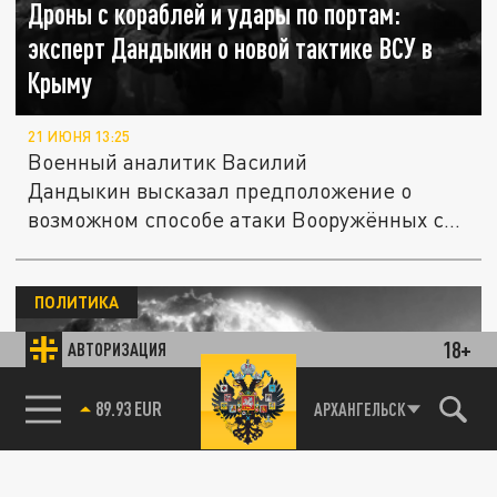
Дроны с кораблей и удары по портам:
эксперт Дандыкин о новой тактике ВСУ в
Крыму
21 ИЮНЯ 13:25
Военный аналитик Василий
Дандыкин высказал предположение о
возможном способе атаки Вооружённых сил
Украины на...
ПОЛИТИКА
18+
АВТОРИЗАЦИЯ
85.64 BRENT
АРХАНГЕЛЬСК
Вот это да! Украину мощно тряхнуло. Путин
"передал ответ" за Чебоксары. Сразу 52