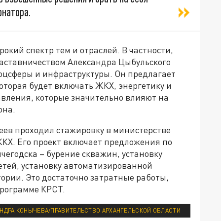
рнатора.
окий спектр тем и отраслей. В частности,
аставничеством Александра Цыбульского
оцсферы и инфраструктуры. Он предлагает
оторая будет включать ЖКХ, энергетику и
авления, которые значительно влияют на
она.
ев проходил стажировку в министерстве
ЖКХ. Его проект включает предложения по
чегодска – бурение скважин, установку
етей, установку автоматизированной
тории. Это достаточно затратные работы,
программе КРСТ.
АНДРА КОНЫЧЕВА/ПРАВИТЕЛЬСТВО АРХАНГЕЛЬСКОЙ ОБЛАСТИ