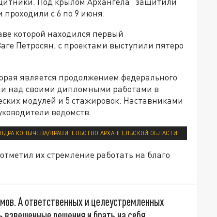
щитники. Под крылом Архангела" защитили
проходили с 6 по 9 июня.
таве которой находился первый
аге Петросян, с проектами выступили пятеро
торая является продолжением федерального
али над своими дипломными работами в
ческих модулей и 5 стажировок. Наставниками
уководители ведомств.
АНДРА КОНЫЧЕВА/ПРАВИТЕЛЬСТВО АРХАНГЕЛЬСКОЙ ОБЛАСТИ
отметил их стремление работать на благо
омов. А ответственных и целеустремленных
 взвешенные решения и брать на себя