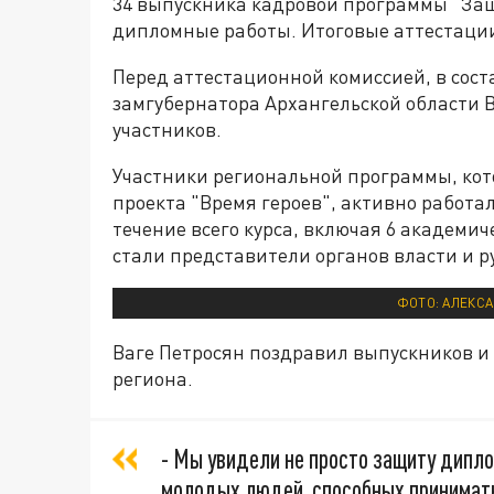
34 выпускника кадровой программы "За
дипломные работы. Итоговые аттестации 
Перед аттестационной комиссией, в сос
замгубернатора Архангельской области В
участников.
Участники региональной программы, ко
проекта "Время героев", активно работ
течение всего курса, включая 6 академи
стали представители органов власти и р
ФОТО: АЛЕКС
Ваге Петросян поздравил выпускников и 
региона.
- Мы увидели не просто защиту дипл
молодых людей, способных принимать