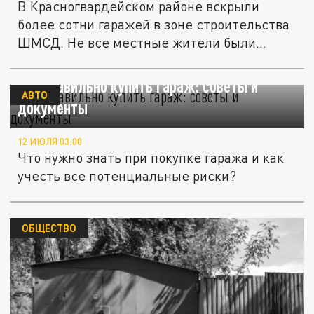
В Красногвардейском районе вскрыли
более сотни гаражей в зоне строительства
ШМСД. Не все местные жители были...
Как правильно купить гараж: советы и
АВТО
документы
12 ИЮЛЯ 03:00
Что нужно знать при покупке гаража и как
учесть все потенциальные риски?
ОБЩЕСТВО