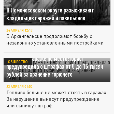
В Ломоносовском округе разыскивают
владельцев гаражей и павильонов
24 АПРЕЛЯ 12:17
В Архангельске продолжают борьбу с
незаконнно установленными постройками
Бензину в гараже не место: юрист
ОБЩЕСТВО
предупредила о штрафах от 5 до 15 тысяч
рублей за хранение горючего
23 АПРЕЛЯ 01:52
Топливо больше не может стоять в гаражах.
За нарушение вынесут предупреждение
или выпишут штраф.