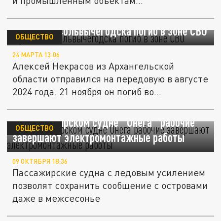
и промышленным объектам...
Уроженец Сольвычегодска погиб в зоне СВО
ОБЩЕСТВО
24 МАРТА 13:06
Алексей Некрасов из Архангельской
области отправился на передовую в августе
2024 года. 21 ноября он погиб во...
На пассажирском судне "Онега" рабочие
ОБЩЕСТВО
завершают электромонтажные работы
09 ОКТЯБРЯ 18:36
Пассажирские судна с ледовым усилением
позволят сохранить сообщение с островами
даже в межсесонье