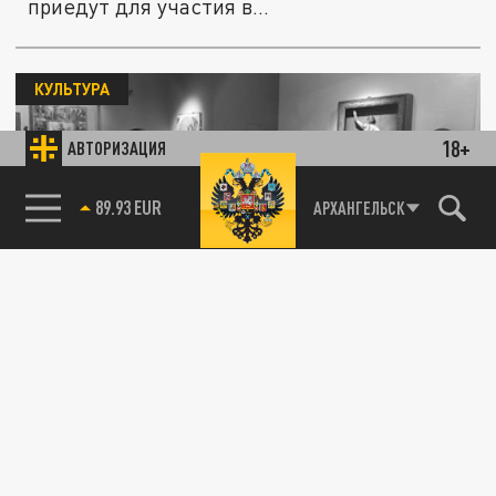
приедут для участия в...
КУЛЬТУРА
18+
АВТОРИЗАЦИЯ
85.64 BRENT
АРХАНГЕЛЬСК
Новый музейный маршрут расскажет о
купеческом наследии Сольвычегодска
13 ИЮЛЯ 13:27
В Сольвычегодском музее-заповеднике
состоялась презентация нового музейного
маршрута, который рассказывает...