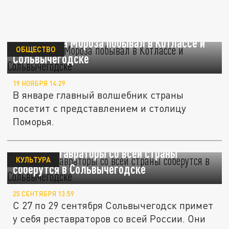
Поезд Деда Мороза побывал в Котлассе и
ОБЩЕСТВО
Сольвычегодске
19 НОЯБРЯ 14:29
В январе главный волшебник страны
посетит с представлением и столицу
Поморья.
Зачем реставраторы со всей страны
КУЛЬТУРА
соберутся в Сольвычегодске
25 СЕНТЯБРЯ 13:59
С 27 по 29 сентября Сольвычегодск примет
у себя реставраторов со всей России. Они