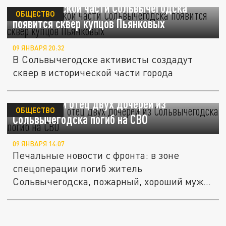
В исторической части Сольвычегодска
ОБЩЕСТВО
появится сквер купцов Пьянковых
09 ЯНВАРЯ 20:32
В Сольвычегодске активисты создадут
сквер в исторической части города
Пожарный и отец двух дочерей из
ОБЩЕСТВО
Сольвычегодска погиб на СВО
09 ЯНВАРЯ 14:07
Печальные новости с фронта: в зоне
спецоперации погиб житель
Сольвычегодска, пожарный, хороший муж и
отец двух...